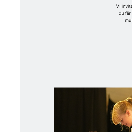
Vi invi
du får
mul