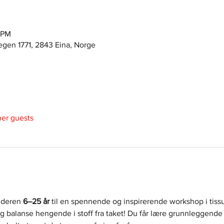
5 PM
egen 1771, 2843 Eina, Norge
her guests
lderen 
6–25 år
 til en spennende og inspirerende workshop i tissu 
og balanse hengende i stoff fra taket! Du får lære grunnleggend