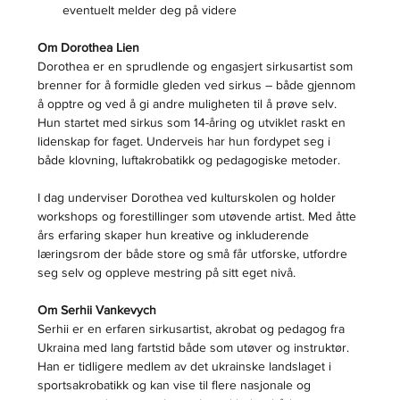
eventuelt melder deg på videre
Om Dorothea Lien
Dorothea er en sprudlende og engasjert sirkusartist som 
brenner for å formidle gleden ved sirkus – både gjennom 
å opptre og ved å gi andre muligheten til å prøve selv. 
Hun startet med sirkus som 14-åring og utviklet raskt en 
lidenskap for faget. Underveis har hun fordypet seg i 
både klovning, luftakrobatikk og pedagogiske metoder.
I dag underviser Dorothea ved kulturskolen og holder 
workshops og forestillinger som utøvende artist. Med åtte 
års erfaring skaper hun kreative og inkluderende 
læringsrom der både store og små får utforske, utfordre 
seg selv og oppleve mestring på sitt eget nivå.
Om Serhii Vankevych
Serhii er en erfaren sirkusartist, akrobat og pedagog fra 
Ukraina med lang fartstid både som utøver og instruktør. 
Han er tidligere medlem av det ukrainske landslaget i 
sportsakrobatikk og kan vise til flere nasjonale og 