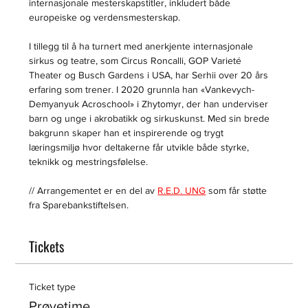
internasjonale mesterskapstitler, inkludert både 
europeiske og verdensmesterskap.
I tillegg til å ha turnert med anerkjente internasjonale 
sirkus og teatre, som Circus Roncalli, GOP Varieté 
Theater og Busch Gardens i USA, har Serhii over 20 års 
erfaring som trener. I 2020 grunnla han «Vankevych-
Demyanyuk Acroschool» i Zhytomyr, der han underviser 
barn og unge i akrobatikk og sirkuskunst. Med sin brede 
bakgrunn skaper han et inspirerende og trygt 
læringsmiljø hvor deltakerne får utvikle både styrke, 
teknikk og mestringsfølelse.
// Arrangementet er en del av 
R.E.D. UNG
 som får støtte 
fra Sparebankstiftelsen.
Tickets
Ticket type
Prøvetime