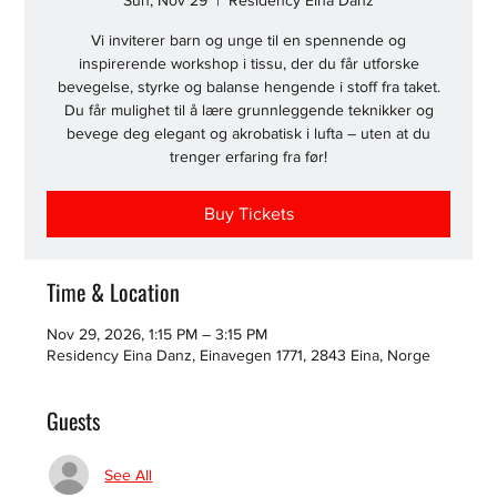
Sun, Nov 29
  |  
Residency Eina Danz
Vi inviterer barn og unge til en spennende og
inspirerende workshop i tissu, der du får utforske
bevegelse, styrke og balanse hengende i stoff fra taket.
Du får mulighet til å lære grunnleggende teknikker og
bevege deg elegant og akrobatisk i lufta – uten at du
trenger erfaring fra før!
Buy Tickets
Time & Location
Nov 29, 2026, 1:15 PM – 3:15 PM
Residency Eina Danz, Einavegen 1771, 2843 Eina, Norge
Guests
See All