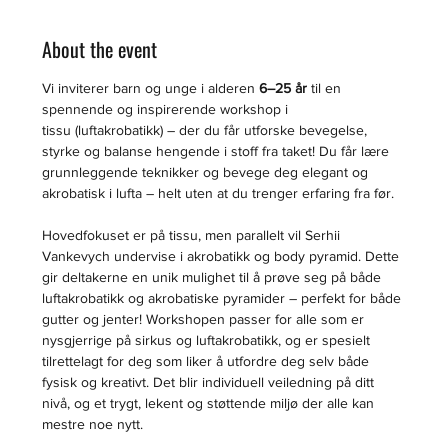
About the event
Vi inviterer barn og unge i alderen 
6–25 år
 til en 
spennende og inspirerende workshop i 
tissu (luftakrobatikk) – der du får utforske bevegelse, 
styrke og balanse hengende i stoff fra taket! Du får lære 
grunnleggende teknikker og bevege deg elegant og 
akrobatisk i lufta – helt uten at du trenger erfaring fra før.
Hovedfokuset er på tissu, men parallelt vil Serhii 
Vankevych undervise i akrobatikk og body pyramid. Dette 
gir deltakerne en unik mulighet til å prøve seg på både 
luftakrobatikk og akrobatiske pyramider – perfekt for både 
gutter og jenter! Workshopen passer for alle som er 
nysgjerrige på sirkus og luftakrobatikk, og er spesielt 
tilrettelagt for deg som liker å utfordre deg selv både 
fysisk og kreativt. Det blir individuell veiledning på ditt 
nivå, og et trygt, lekent og støttende miljø der alle kan 
mestre noe nytt.