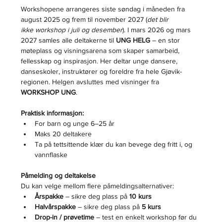
Workshopene arrangeres siste søndag i måneden fra 
august 2025 og frem til november 2027 (
det blir 
ikke workshop i juli og desember
). I mars 2026 og mars 
2027 samles alle deltakerne til 
UNG HELG
 – en stor 
møteplass og visningsarena som skaper samarbeid, 
fellesskap og inspirasjon. Her deltar unge dansere, 
danseskoler, instruktører og foreldre fra hele Gjøvik-
regionen. Helgen avsluttes med visninger fra 
WORKSHOP UNG
.
Praktisk informasjon:
For barn og unge 6–25 år
Maks 20 deltakere
Ta på tettsittende klær du kan bevege deg fritt i, og 
vannflaske
Påmelding og deltakelse
Du kan velge mellom flere påmeldingsalternativer:
Årspakke
 – sikre deg plass på 
10 kurs
Halvårspakke
 – sikre deg plass på 
5 kurs
Drop-in / prøvetime
 – test en enkelt workshop før du 