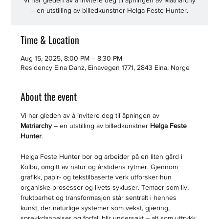
Vi har gleden av å invitere deg til åpningen av Matriarchy
– en utstilling av billedkunstner Helga Feste Hunter.
Time & Location
Aug 15, 2025, 8:00 PM – 8:30 PM
Residency Eina Danz, Einavegen 1771, 2843 Eina, Norge
About the event
Vi har gleden av å invitere deg til åpningen av 
Matriarchy
 – en utstilling av billedkunstner 
Helga Feste 
Hunter
.
Helga Feste Hunter bor og arbeider på en liten gård i 
Kolbu, omgitt av natur og årstidens rytmer. Gjennom 
grafikk, papir- og tekstilbaserte verk utforsker hun 
organiske prosesser og livets sykluser. Temaer som liv, 
fruktbarhet og transformasjon står sentralt i hennes 
kunst, der naturlige systemer som vekst, gjæring, 
sprekkdannelser og forfall blir undersøkt – alt som uttrykk 