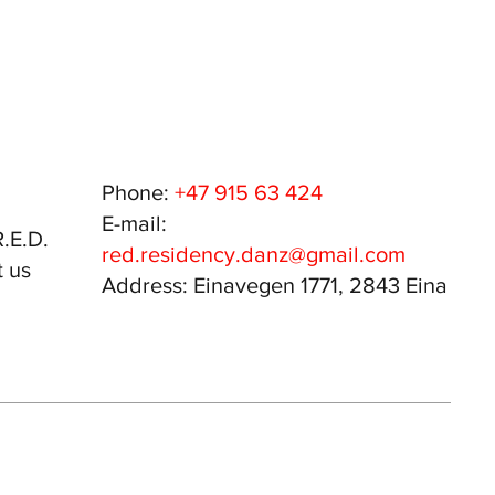
Phone:
+47 915 63 424
E-mail:
.E.D.
red.residency.danz@gmail.com
 us
Address: Einavegen 1771, 2843 Eina