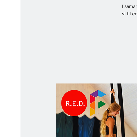
I samar
vi til 