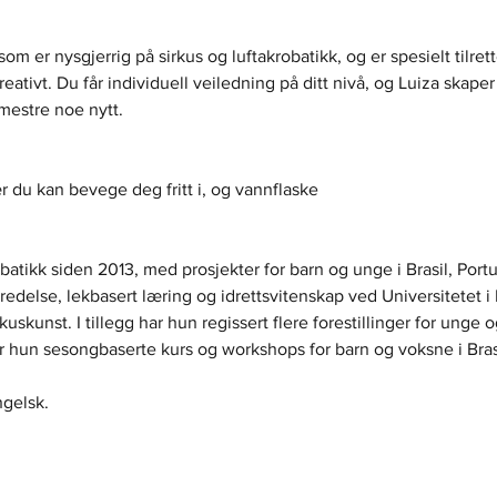
 er nysgjerrig på sirkus og luftakrobatikk, og er spesielt tilrett
eativt. Du får individuell veiledning på ditt nivå, og Luiza skaper 
 mestre noe nytt.
r du kan bevege deg fritt i, og vannflaske
obatikk siden 2013, med prosjekter for barn og unge i Brasil, Por
redelse, lekbasert læring og idrettsvitenskap ved Universitetet i Br
skunst. I tillegg har hun regissert flere forestillinger for unge og
er hun sesongbaserte kurs og workshops for barn og voksne i Bras
gelsk.