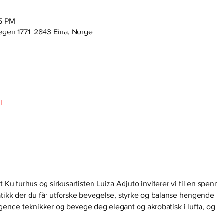
15 PM
egen 1771, 2843 Eina, Norge
l
 Kulturhus og sirkusartisten Luiza Adjuto inviterer vi til en spe
tikk der du får utforske bevegelse, styrke og balanse hengende i s
gende teknikker og bevege deg elegant og akrobatisk i lufta, og 