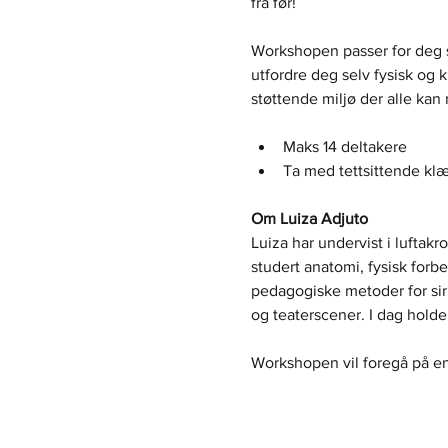
fra før!
Workshopen passer for deg som
utfordre deg selv fysisk og kr
støttende miljø der alle kan
Maks 14 deltakere
Ta med tettsittende klæ
Om Luiza Adjuto
Luiza har undervist i luftakr
studert anatomi, fysisk forbe
pedagogiske metoder for sirku
og teaterscener. I dag hold
Workshopen vil foregå på en