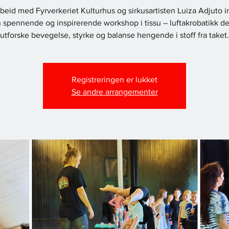
beid med Fyrverkeriet Kulturhus og sirkusartisten Luiza Adjuto i
en spennende og inspirerende workshop i tissu – luftakrobatikk de
utforske bevegelse, styrke og balanse hengende i stoff fra taket.
Registreringen er lukket
Se andre arrangementer