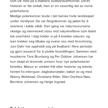
som var med på å etablere Svalbardsamfunnet. Deres 
historier er lite omtalt, men er en vesentlig del av norsk 
polarhistorie.
Modige polarkvinner levde i det barske hvite landskapet 
under nordlyset. De var fangstkvinner og jaktet for å 
overleve i kalde vilkår. Den gang var naturressursene 
rikelige og mennesket sloss mot naturkreftene som iblant 
tok overhånd. I dag holder vi på å knekke naturen, og 
isen trekker seg tilbake og svarer oss med forsvinning.
Juni Dahr har oppholdt seg på Svalbard i flere perioder 
og gjort research for å utvikle forestillingen. Sammen med 
musikerne Tore Brunborg og Per Oddvar Johansen har 
hun skapt et drivende univers hvor nye polarhistorier 
fortelles. Manus er utviklet fritt etter historier og tekster 
hentet fra intervjuer, dagboksnotater, bøker av og med 
Wanny Woldstad, Christiane Ritter, Ellen Dorthea Nøis, 
Berntine Johansen og Helge Ingstad.