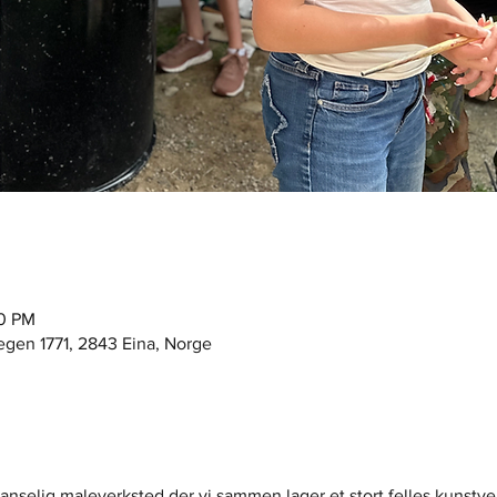
30 PM
egen 1771, 2843 Eina, Norge
nselig maleverksted der vi sammen lager et stort felles kunstver