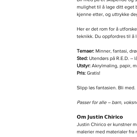
mulighet til å lage ditt eget
kjenne etter, og uttrykke d
Her er det rom for å utforske
teknikk. Du oppfordres til å
Temaer:
 Minner, fantasi, dr
Sted:
 Utendørs på R.E.D. – l
Utstyr:
 Akrylmaling, papir, ma
Pris:
 Gratis!
Slipp løs fantasien. Bli med.
Passer for alle – barn, voks
𝗢𝗺 𝗝𝘂𝘀𝘁𝗶𝗻 𝗖𝗵𝗶𝗿𝗶𝗰𝗼
Justin Chirico er kunstner m
malerier med materialer fra 