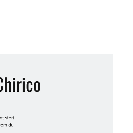
Chirico
t stort
 som du