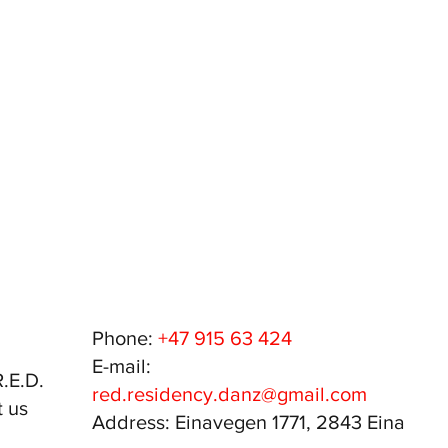
Phone:
+47 915 63 424
E-mail:
.E.D.
red.residency.danz@gmail.com
 us
Address: Einavegen 1771, 2843 Eina