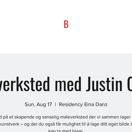
B
erksted med Justin 
Sun, Aug 17
  |  
Residency Eina Danz
d på et skapende og sanselig maleverksted der vi sammen lager e
 kunstverk – og der du også får mulighet til å lage ditt eget bilde
kan ta med hjem.