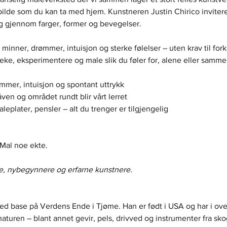
 bilde som du kan ta med hjem. Kunstneren Justin Chirico inviterer
eg gjennom farger, former og bevegelser.
 minner, drømmer, intuisjon og sterke følelser – uten krav til forku
 leke, eksperimentere og male slik du føler for, alene eller sam
ømmer, intuisjon og spontant uttrykk
åven og området rundt blir vårt lerret
leplater, pensler – alt du trenger er tilgjengelig
 Mal noe ekte.
ne, nybegynnere og erfarne kunstnere.
ed base på Verdens Ende i Tjøme. Han er født i USA og har i over
naturen – blant annet gevir, pels, drivved og instrumenter fra s