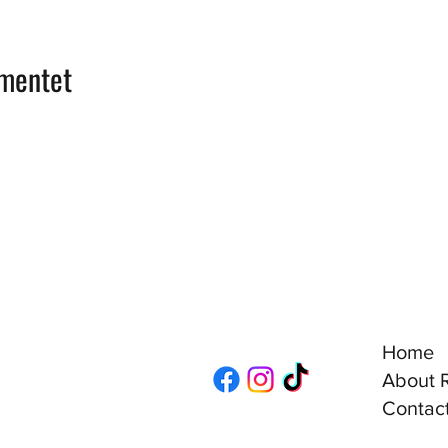
ementet
Home
About R
Contact