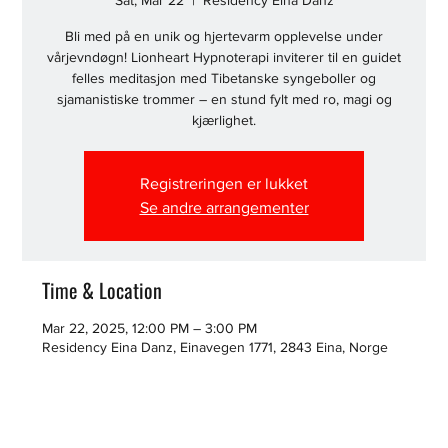
Sat, Mar 22
  |  
Residency Eina Danz
Bli med på en unik og hjertevarm opplevelse under
vårjevndøgn! Lionheart Hypnoterapi inviterer til en guidet
felles meditasjon med Tibetanske syngeboller og
sjamanistiske trommer – en stund fylt med ro, magi og
kjærlighet.
Registreringen er lukket
Se andre arrangementer
Time & Location
Mar 22, 2025, 12:00 PM – 3:00 PM
Residency Eina Danz, Einavegen 1771, 2843 Eina, Norge