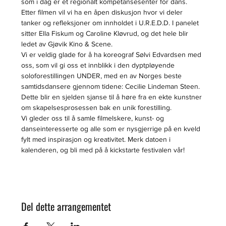
som i dag er et regionalt kompetansesenter for dans.
Etter filmen vil vi ha en åpen diskusjon hvor vi deler 
tanker og refleksjoner om innholdet i U.R.E.D.D. I panelet 
sitter Ella Fiskum og Caroline Kløvrud, og det hele blir 
ledet av Gjøvik Kino & Scene.
Vi er veldig glade for å ha koreograf Sølvi Edvardsen med 
oss, som vil gi oss et innblikk i den dyptpløyende 
soloforestillingen UNDER, med en av Norges beste 
samtidsdansere gjennom tidene: Cecilie Lindeman Steen. 
Dette blir en sjelden sjanse til å høre fra en ekte kunstner 
om skapelsesprosessen bak en unik forestilling.
Vi gleder oss til å samle filmelskere, kunst- og 
danseinteresserte og alle som er nysgjerrige på en kveld 
fylt med inspirasjon og kreativitet. Merk datoen i 
kalenderen, og bli med på å kickstarte festivalen vår!
Del dette arrangementet