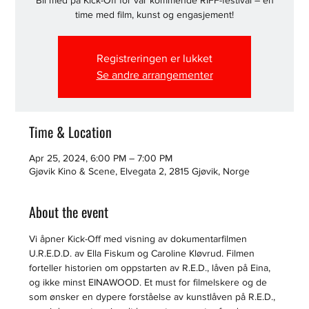
Bli med på Kick-Off for vår kommende RIFF-festival – en
time med film, kunst og engasjement!
Registreringen er lukket
Se andre arrangementer
Time & Location
Apr 25, 2024, 6:00 PM – 7:00 PM
Gjøvik Kino & Scene, Elvegata 2, 2815 Gjøvik, Norge
About the event
Vi åpner Kick-Off med visning av dokumentarfilmen 
U.R.E.D.D. av Ella Fiskum og Caroline Kløvrud. Filmen 
forteller historien om oppstarten av R.E.D., låven på Eina, 
og ikke minst EINAWOOD. Et must for filmelskere og de 
som ønsker en dypere forståelse av kunstlåven på R.E.D., 