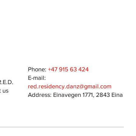
Phone:
+47 915 63 424
E-mail:
.E.D.
red.residency.danz@gmail.com
 us
Address: Einavegen 1771, 2843 Eina