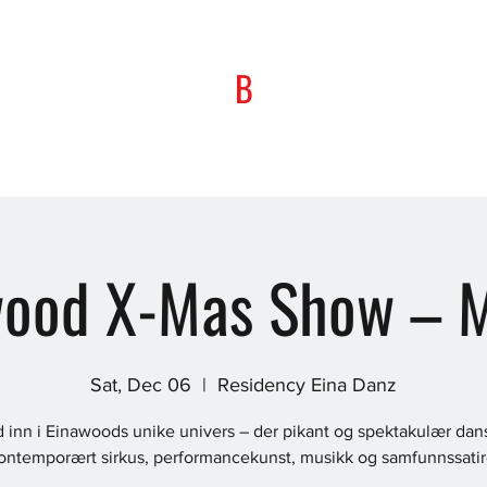
B
wood X-Mas Show – M
Sat, Dec 06
  |  
Residency Eina Danz
d inn i Einawoods unike univers – der pikant og spektakulær dan
ontemporært sirkus, performancekunst, musikk og samfunnssatir