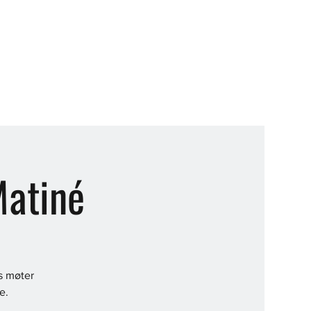
atiné
s møter
e.