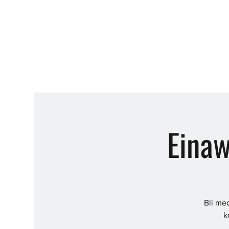
Eina
Bli me
k