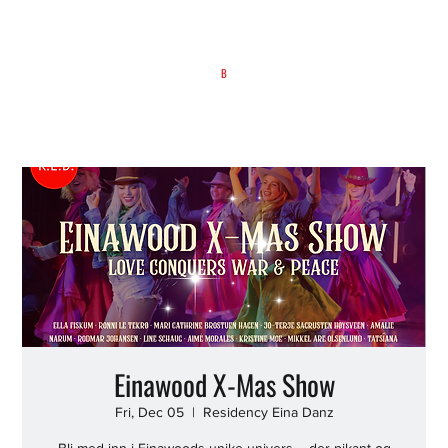
B
Einawood X-Mas Show
Fri, Dec 05
  |  
Residency Eina Danz