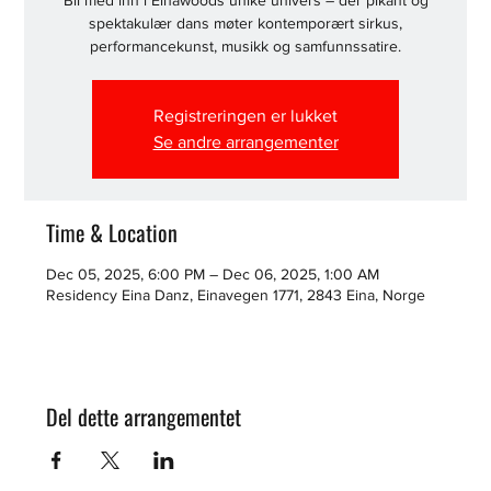
Bli med inn i Einawoods unike univers – der pikant og
spektakulær dans møter kontemporært sirkus,
performancekunst, musikk og samfunnssatire.
Registreringen er lukket
Se andre arrangementer
Time & Location
Dec 05, 2025, 6:00 PM – Dec 06, 2025, 1:00 AM
Residency Eina Danz, Einavegen 1771, 2843 Eina, Norge
Del dette arrangementet