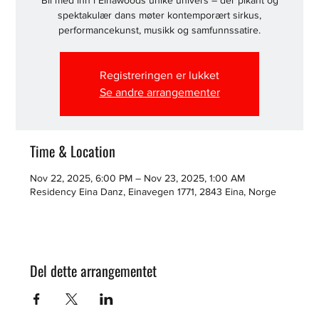
Bli med inn i Einawoods unike univers – der pikant og
spektakulær dans møter kontemporært sirkus,
performancekunst, musikk og samfunnssatire.
Registreringen er lukket
Se andre arrangementer
Time & Location
Nov 22, 2025, 6:00 PM – Nov 23, 2025, 1:00 AM
Residency Eina Danz, Einavegen 1771, 2843 Eina, Norge
Del dette arrangementet