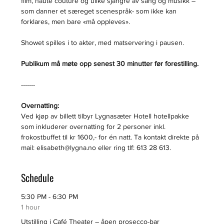
film, haute couture og ulike sjangre av sang og musikk – 
som danner et særeget scenespråk- som ikke kan 
forklares, men bare «må oppleves».
Showet spilles i to akter, med matservering i pausen.
Publikum må møte opp senest 30 minutter før forestilling.
-------
Overnatting:
Ved kjøp av billett tilbyr Lygnasæter Hotell hotellpakke 
som inkluderer overnatting for 2 personer inkl. 
frokostbuffet til kr 1600,- for én natt. Ta kontakt direkte på 
mail: elisabeth@lygna.no eller ring tlf: 613 28 613.
Schedule
5:30 PM - 6:30 PM
1 hour
Utstilling i Café Theater – åpen prosecco-bar