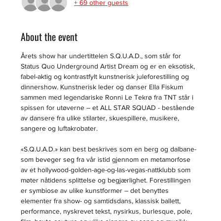
+ 69 other guests
About the event
Årets show har undertittelen S.Q.U.A.D., som står for 
Status Quo Underground Artist Dream og er en eksotisk, 
fabel-aktig og kontrastfylt kunstnerisk juleforestilling og 
dinnershow. Kunstnerisk leder og danser Ella Fiskum 
sammen med legendariske Ronni Le Tekrø fra TNT står i 
spissen for utøverne – et ALL STAR SQUAD - bestående 
av dansere fra ulike stilarter, skuespillere, musikere, 
sangere og luftakrobater.
«S.Q.U.A.D.» kan best beskrives som en berg og dalbane- 
som beveger seg fra vår istid gjennom en metamorfose 
av et hollywood-golden-age-og-las-vegas-nattklubb som 
møter nåtidens splittelse og begjærlighet. Forestillingen 
er symbiose av ulike kunstformer – det benyttes 
elementer fra show- og samtidsdans, klassisk ballett, 
performance, nyskrevet tekst, nysirkus, burlesque, pole, 