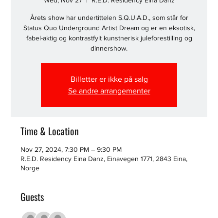
Wed, Nov 27
  |  
R.E.D. Residency Eina Danz
Årets show har undertittelen S.Q.U.A.D., som står for
Status Quo Underground Artist Dream og er en eksotisk,
fabel-aktig og kontrastfylt kunstnerisk juleforestilling og
dinnershow.
Billetter er ikke på salg
Se andre arrangementer
Time & Location
Nov 27, 2024, 7:30 PM – 9:30 PM
R.E.D. Residency Eina Danz, Einavegen 1771, 2843 Eina,
Norge
Guests