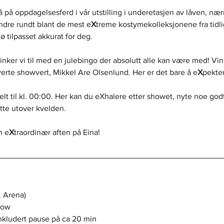
å på oppdagelsesferd i vår utstilling i underetasjen av låven, næ
dre rundt blant de mest e
X
treme kostymekolleksjonene fra tidli
jø tilpasset akkurat for deg.
klinker vi til med en julebingo der absolutt alle kan være med! Vi
verte showvert, Mikkel Are Olsenlund. Her er det bare å e
X
pekte
lt til kl. 00:00. Her kan du eXhalere etter showet, nyte noe godt
tte utover kvelden.
n e
X
traordinær aften på Eina!
. Arena)
how
inkludert pause på ca 20 min 