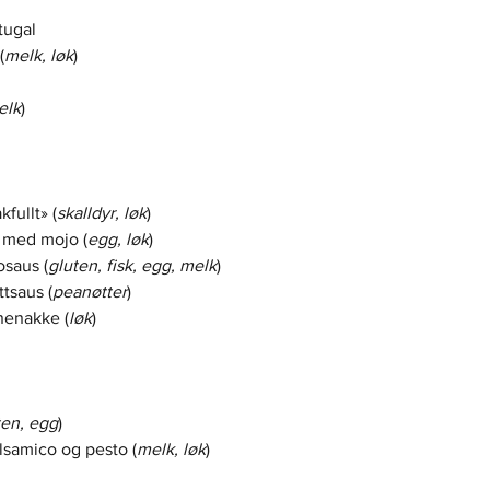
tugal
(
melk, løk
)
elk
)
fullt» (
skalldyr, løk
)
r med mojo (
egg, løk
)
osaus (
gluten, fisk, egg, melk
)
tsaus (
peanøtter
)
inenakke (
løk
)
ten, egg
)
lsamico og pesto (
melk, løk
)