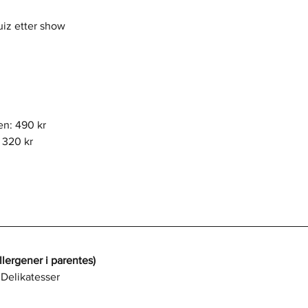
iz etter show
en: 490 kr
: 320 kr
rgener i parentes)
 Delikatesser