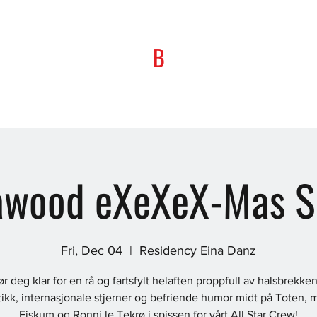
B
awood eXeXeX-Mas 
Fri, Dec 04
  |  
Residency Eina Danz
ør deg klar for en rå og fartsfylt helaften proppfull av halsbrekke
ikk, internasjonale stjerner og befriende humor midt på Toten, 
Fiskum og Ronni le Tekrø i spissen for vårt All Star Crew!