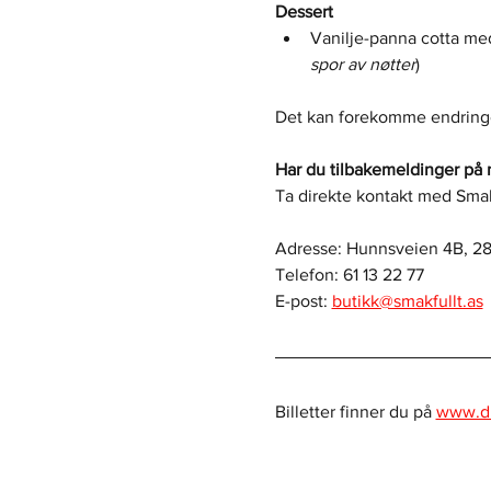
Dessert
Vanilje-panna cotta me
spor av nøtter
)
Det kan forekomme endringer
Har du tilbakemeldinger på 
Ta direkte kontakt med Smakf
Adresse: Hunnsveien 4B, 28
Telefon: 61 13 22 77
E-post: 
butikk@smakfullt.as
Billetter finner du på 
www.di