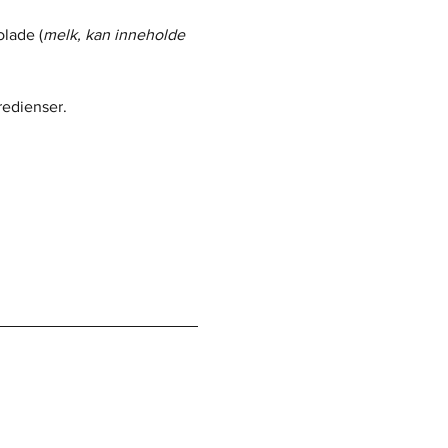
lade (
melk, kan inneholde 
redienser.