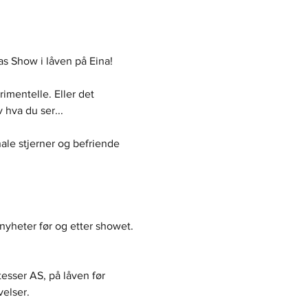
as Show i låven på Eina!
imentelle. Eller det 
 hva du ser...
nale stjerner og befriende 
 nyheter før og etter showet. 
esser AS, på låven før 
elser.