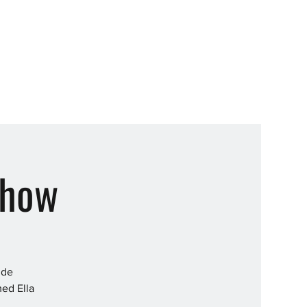
Show
nde
med Ella