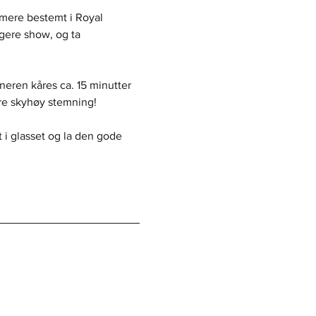
rmere bestemt i Royal 
gere show, og ta 
nneren kåres ca. 15 minutter 
re skyhøy stemning!
 i glasset og la den gode 