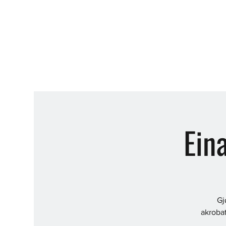
Ein
Gj
akrobat