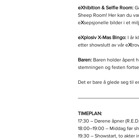
eXhibition & Selfie Room:
 G
Sheep Room! Her kan du van
e
X
sepsjonelle bilder i et mil
eXplosiv X-Mas Bingo:
 I år 
etter showslutt av vår e
X
tro
Baren:
 Baren holder åpent he
stemningen og festen fortse
Det er bare å glede seg til e
TIMEPLAN:
17:30 – Dørene åpner (R.E.D
18:00–19:00 – Middag før s
19:30 – Showstart, to akter 