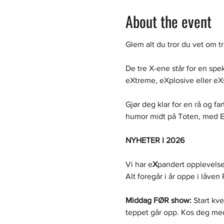
About the event
Glem alt du tror du vet om t
De tre X-ene står for en spe
eXtreme, eXplosive eller eXs
Gjør deg klar for en rå og fa
humor midt på Toten, med Ell
NYHETER I 2026
Vi har e
X
pandert opplevelsen
Alt foregår i år oppe i låven
Middag FØR show:
 Start kv
teppet går opp. Kos deg med