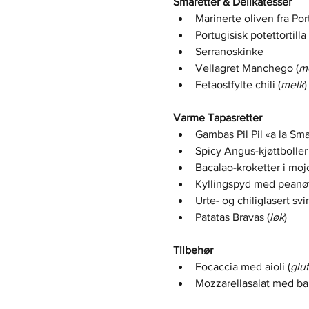
Småretter & Delikatesser
Marinerte oliven fra Por
Portugisisk potettortilla 
Serranoskinke
Vellagret Manchego (
m
Fetaostfylte chili (
melk
)
Varme Tapasretter
Gambas Pil Pil «a la Smak
Spicy Angus-kjøttbolle
Bacalao-kroketter i moj
Kyllingspyd med peanøt
Urte- og chiliglasert sv
Patatas Bravas (
løk
)
Tilbehør
Focaccia med aioli (
glu
Mozzarellasalat med ba