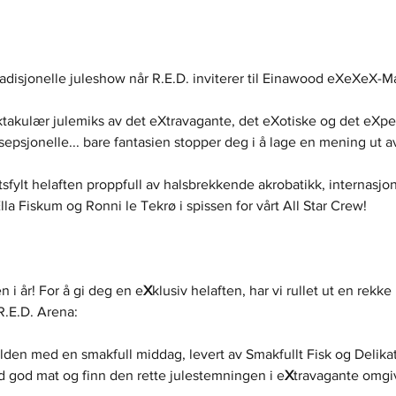
radisjonelle juleshow når R.E.D. inviterer til Einawood eXeXeX-M
ktakulær julemiks av det eXtravagante, det eXotiske og det eXper
epsjonelle... bare fantasien stopper deg i å lage en mening ut av
rtsfylt helaften proppfull av halsbrekkende akrobatikk, internasjo
a Fiskum og Ronni le Tekrø i spissen for vårt All Star Crew!
 i år! For å gi deg en e
X
klusiv helaften, har vi rullet ut en rekke
 R.E.D. Arena:
elden med en smakfull middag, levert av Smakfullt Fisk og Delikat
 god mat og finn den rette julestemningen i e
X
travagante omgiv