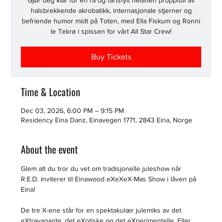
Gjør deg klar for en rå og fartsfylt helaften proppfull av
halsbrekkende akrobatikk, internasjonale stjerner og
befriende humor midt på Toten, med Ella Fiskum og Ronni
le Tekrø i spissen for vårt All Star Crew!
Buy Tickets
Time & Location
Dec 03, 2026, 6:00 PM – 9:15 PM
Residency Eina Danz, Einavegen 1771, 2843 Eina, Norge
About the event
Glem alt du tror du vet om tradisjonelle juleshow når 
R.E.D. inviterer til Einawood eXeXeX-Mas Show i låven på 
Eina!
De tre X-ene står for en spektakulær julemiks av det 
eXtravagante, det eXotiske og det eXperimentelle. Eller 