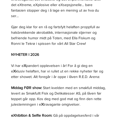
det eXtreme, eXplosive eller eXsepsjonelle... bare 
fantasien stopper deg i å lage en mening ut av hva du 
ser...
Gjør deg klar for en rå og fartsfylt helaften proppfull av 
halsbrekkende akrobatikk, internasjonale stjerner og 
befriende humor midt på Toten, med Ella Fiskum og 
Ronni le Tekrø i spissen for vårt All Star Crew!
NYHETER I 2026
Vi har e
X
pandert opplevelsen i år! For å gi deg en 
e
X
klusiv helaften, har vi rullet ut en rekke nyheter før og 
etter showet. Alt foregår i år oppe i låven R.E.D. Arena:
Middag FØR show:
 Start kvelden med en smakfull middag, 
levert av Smakfullt Fisk og Delikatesser AS, på låven før 
teppet går opp. Kos deg med god mat og finn den rette 
julestemningen i e
X
travagante omgivelser.
eXhibition & Selfie Room:
 Gå på oppdagelsesferd i vår 