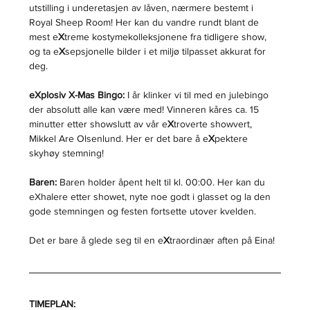
utstilling i underetasjen av låven, nærmere bestemt i 
Royal Sheep Room! Her kan du vandre rundt blant de 
mest e
X
treme kostymekolleksjonene fra tidligere show, 
og ta e
X
sepsjonelle bilder i et miljø tilpasset akkurat for 
deg.
eXplosiv X-Mas Bingo:
 I år klinker vi til med en julebingo 
der absolutt alle kan være med! Vinneren kåres ca. 15 
minutter etter showslutt av vår e
X
troverte showvert, 
Mikkel Are Olsenlund. Her er det bare å e
X
pektere 
skyhøy stemning!
Baren:
 Baren holder åpent helt til kl. 00:00. Her kan du 
eXhalere etter showet, nyte noe godt i glasset og la den 
gode stemningen og festen fortsette utover kvelden.
Det er bare å glede seg til en e
X
traordinær aften på Eina!
TIMEPLAN: