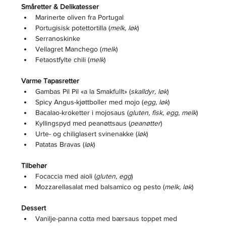
Småretter & Delikatesser
Marinerte oliven fra Portugal
Portugisisk potettortilla (
melk, løk
)
Serranoskinke
Vellagret Manchego (
melk
)
Fetaostfylte chili (
melk
)
Varme Tapasretter
Gambas Pil Pil «a la Smakfullt» (
skalldyr, løk
)
Spicy Angus-kjøttboller med mojo (
egg, løk
)
Bacalao-kroketter i mojosaus (
gluten, fisk, egg, melk
)
Kyllingspyd med peanøttsaus (
peanøtter
)
Urte- og chiliglasert svinenakke (
løk
)
Patatas Bravas (
løk
)
Tilbehør
Focaccia med aioli (
gluten, egg
)
Mozzarellasalat med balsamico og pesto (
melk, løk
)
Dessert
Vanilje-panna cotta med bærsaus toppet med 