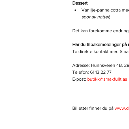
Dessert
Vanilje-panna cotta me
spor av nøtter
)
Det kan forekomme endringer
Har du tilbakemeldinger på 
Ta direkte kontakt med Smakf
Adresse: Hunnsveien 4B, 28
Telefon: 61 13 22 77
E-post: 
butikk@smakfullt.as
Billetter finner du på 
www.di