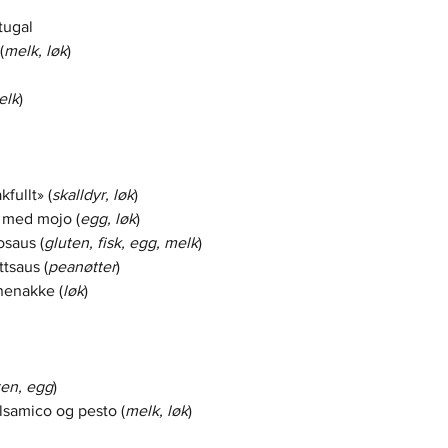
tugal
(
melk, løk
)
elk
)
fullt» (
skalldyr, løk
)
r med mojo (
egg, løk
)
osaus (
gluten, fisk, egg, melk
)
tsaus (
peanøtter
)
inenakke (
løk
)
ten, egg
)
lsamico og pesto (
melk, løk
)