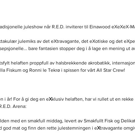
radisjonelle juleshow når R.E.D. inviterer til Einawood eXeXeX-M
ktakulær julemiks av det eXtravagante, det eXotiske og det eXper
epsjonelle... bare fantasien stopper deg i å lage en mening ut av
rtsfylt helaften proppfull av halsbrekkende akrobatikk, internasjo
a Fiskum og Ronni le Tekrø i spissen for vårt All Star Crew!
 i år! For å gi deg en e
X
klusiv helaften, har vi rullet ut en rekke
 R.E.D. Arena:
elden med en smakfull middag, levert av Smakfullt Fisk og Delikat
 god mat og finn den rette julestemningen i e
X
travagante omgiv