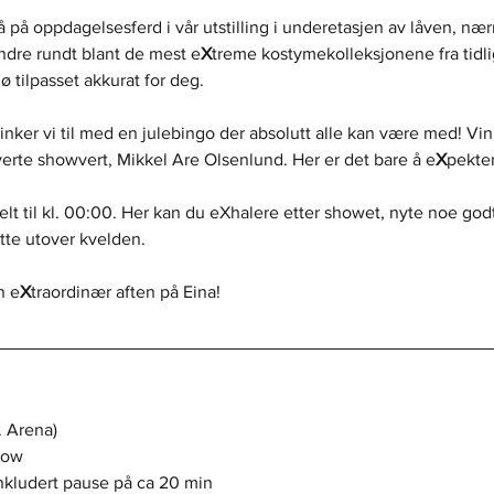
å på oppdagelsesferd i vår utstilling i underetasjen av låven, næ
dre rundt blant de mest e
X
treme kostymekolleksjonene fra tidli
jø tilpasset akkurat for deg.
klinker vi til med en julebingo der absolutt alle kan være med! Vi
verte showvert, Mikkel Are Olsenlund. Her er det bare å e
X
pekte
lt til kl. 00:00. Her kan du eXhalere etter showet, nyte noe godt
tte utover kvelden.
n e
X
traordinær aften på Eina!
. Arena)
how
inkludert pause på ca 20 min 