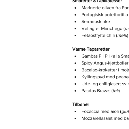
Småretter & Delikatesser
Marinerte oliven fra Por
Portugisisk potettortilla 
Serranoskinke
Vellagret Manchego (
m
Fetaostfylte chili (
melk
)
Varme Tapasretter
Gambas Pil Pil «a la Smak
Spicy Angus-kjøttbolle
Bacalao-kroketter i moj
Kyllingspyd med peanøt
Urte- og chiliglasert sv
Patatas Bravas (
løk
)
Tilbehør
Focaccia med aioli (
glu
Mozzarellasalat med ba