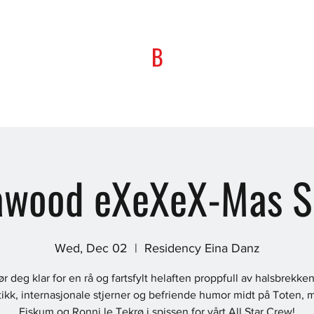
B
awood eXeXeX-Mas 
Wed, Dec 02
  |  
Residency Eina Danz
ør deg klar for en rå og fartsfylt helaften proppfull av halsbrekke
ikk, internasjonale stjerner og befriende humor midt på Toten, 
Fiskum og Ronni le Tekrø i spissen for vårt All Star Crew!