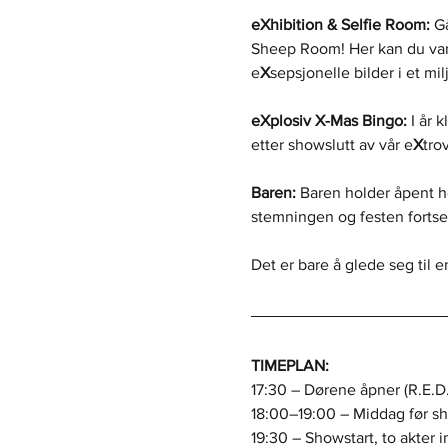
eXhibition & Selfie Room:
 G
Sheep Room! Her kan du van
e
X
sepsjonelle bilder i et mil
eXplosiv X-Mas Bingo:
 I år 
etter showslutt av vår e
X
tro
Baren:
 Baren holder åpent he
stemningen og festen fortse
Det er bare å glede seg til e
TIMEPLAN:
17:30 – Dørene åpner (R.E.D
18:00–19:00 – Middag før s
19:30 – Showstart, to akter 