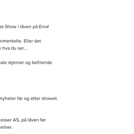
as Show i låven på Eina!
imentelle. Eller det 
 hva du ser...
nale stjerner og befriende 
 nyheter før og etter showet. 
esser AS, på låven før 
elser.