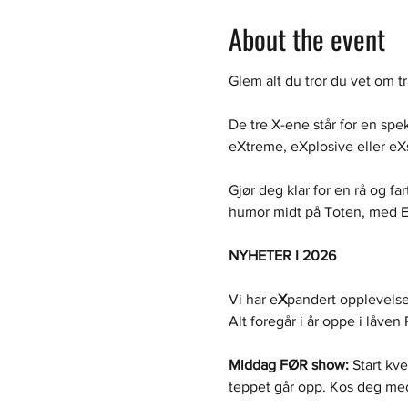
About the event
Glem alt du tror du vet om t
De tre X-ene står for en spe
eXtreme, eXplosive eller eXs
Gjør deg klar for en rå og fa
humor midt på Toten, med Ell
NYHETER I 2026
Vi har e
X
pandert opplevelsen
Alt foregår i år oppe i låven
Middag FØR show:
 Start kv
teppet går opp. Kos deg med