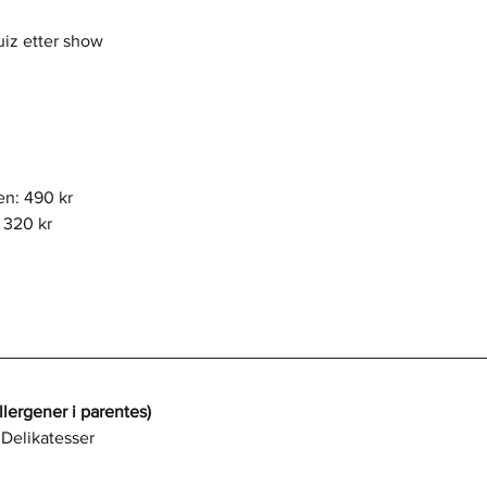
iz etter show
en: 490 kr
: 320 kr
rgener i parentes)
 Delikatesser