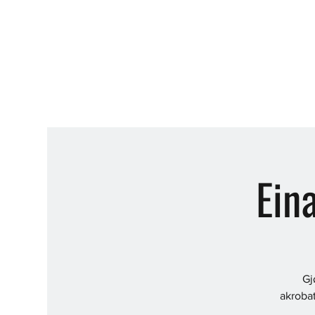
Ein
Gj
akrobat