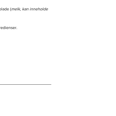
lade (
melk, kan inneholde 
redienser.