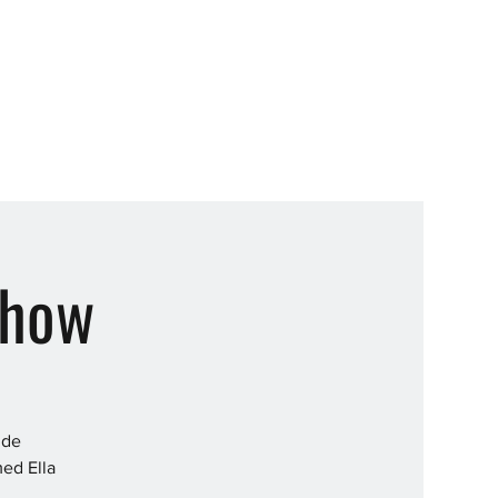
Show
nde
med Ella