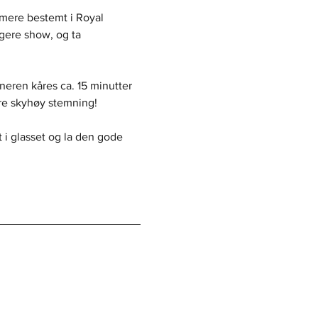
rmere bestemt i Royal 
gere show, og ta 
nneren kåres ca. 15 minutter 
re skyhøy stemning!
 i glasset og la den gode 