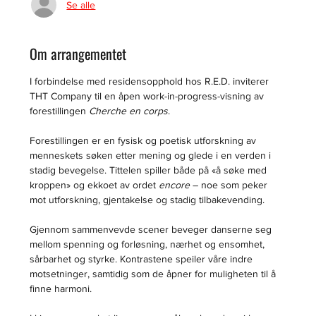
Se alle
Om arrangementet
I forbindelse med residensopphold hos R.E.D. inviterer 
THT Company til en åpen work-in-progress-visning av 
forestillingen 
Cherche en corps
.
Forestillingen er en fysisk og poetisk utforskning av 
menneskets søken etter mening og glede i en verden i 
stadig bevegelse. Tittelen spiller både på «å søke med 
kroppen» og ekkoet av ordet 
encore
 – noe som peker 
mot utforskning, gjentakelse og stadig tilbakevending.
Gjennom sammenvevde scener beveger danserne seg 
mellom spenning og forløsning, nærhet og ensomhet, 
sårbarhet og styrke. Kontrastene speiler våre indre 
motsetninger, samtidig som de åpner for muligheten til å 
finne harmoni.