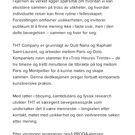
I kjernen av verket ligger spørsmål om hvordan vi kan 
eksistere sammen på tross av ulikheter, og hvordan 
individuelle reiser kan finne rytme i fellesskapet. 
Forestillingen omfavner usikkerheten, og inviterer 
publikum til å finne mening ikke i faste svar, men i den 
delte bevegelsen – sammen og hver for seg.
THT Company er grunnlagt av Ouili Nana og Raphaël 
Saint-Laurent, og arbeider mellom Paris og Oslo. 
Kompaniets navn stammer fra «Trois Heures Trente» – de 
tre timene og tretti minuttene de tilbrakte på tog mellom 
Paris og Montpellier for å kunne møtes og skape 
sammen. Denne dedikasjonen preger fortsatt kompaniets 
kunstneriske praksis.
Med røtter i bboying, samtidsdans og fysisk research 
utvikler THT et særegent bevegelsesspråk som 
undersøker det å være menneske – lengselen etter 
kontakt, møtet med usikkerhet og den vedvarende søken 
etter mening.
Etter visningen arrangeres også PRODA-klassen 