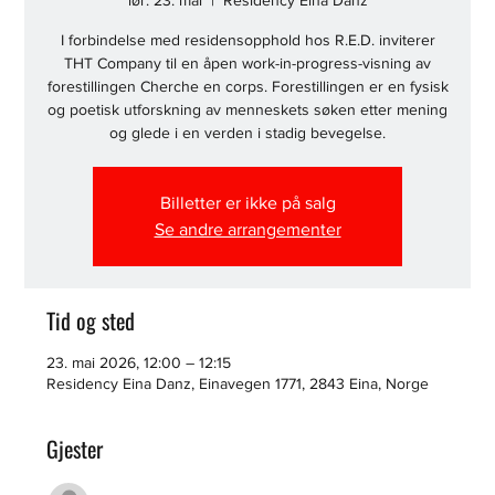
lør. 23. mai
  |  
Residency Eina Danz
I forbindelse med residensopphold hos R.E.D. inviterer
THT Company til en åpen work-in-progress-visning av
forestillingen Cherche en corps. Forestillingen er en fysisk
og poetisk utforskning av menneskets søken etter mening
og glede i en verden i stadig bevegelse.
Billetter er ikke på salg
Se andre arrangementer
Tid og sted
23. mai 2026, 12:00 – 12:15
Residency Eina Danz, Einavegen 1771, 2843 Eina, Norge
Gjester