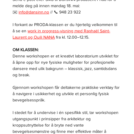
melde deg på innen mandag 18. mai:
✉️ 
info@dansinn.no
 // 📞 948 23 922
I forkant av PRODA-klassen er du hjertelig velkommen til 
å se en 
work in progress-visning med Raphaël Saint-
Laurent og Ouili NANA
 fra kl. 12.00–12.15.
OM KLASSEN:
Denne workshopen er et kreativt laboratorium utviklet for 
å åpne opp for nye fysiske muligheter for profesjonelle 
dansere med ulik bakgrunn – klassisk, jazz, samtidsdans 
og break.
Gjennom workshopen får deltakerne praktiske verktøy for 
å navigere i usikkerhet og utvikle et personlig fysisk 
bevegelsesspråk.
I stedet for å undervise i én spesifikk stil, tar workshopen 
utgangspunkt i prinsipper fra arkitektur og 
kroppsutnyttelse for å bryte ned vante 
bevegelsesmønstre og finne mer effektive måter å 