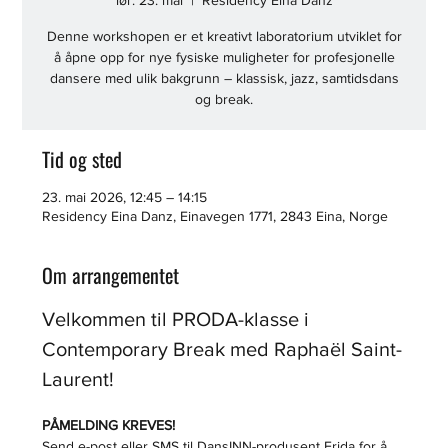
lør. 23. mai
  |  
Residency Eina Danz
Denne workshopen er et kreativt laboratorium utviklet for
å åpne opp for nye fysiske muligheter for profesjonelle
dansere med ulik bakgrunn – klassisk, jazz, samtidsdans
og break.
Tid og sted
23. mai 2026, 12:45 – 14:15
Residency Eina Danz, Einavegen 1771, 2843 Eina, Norge
Om arrangementet
Velkommen til PRODA-klasse i 
Contemporary Break med Raphaël Saint-
Laurent!
PÅMELDING KREVES!
Send e-post eller SMS til DansINN-produsent Frida for å 