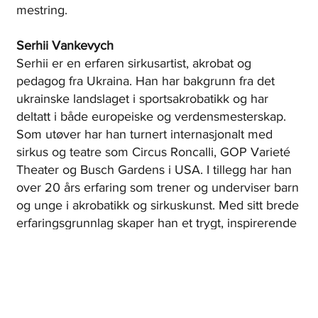
mestring.
Serhii Vankevych
Serhii er en erfaren sirkusartist, akrobat og
pedagog fra Ukraina. Han har bakgrunn fra det
ukrainske landslaget i sportsakrobatikk og har
deltatt i både europeiske og verdensmesterskap.
Som utøver har han turnert internasjonalt med
sirkus og teatre som Circus Roncalli, GOP Varieté
Theater og Busch Gardens i USA. I tillegg har han
over 20 års erfaring som trener og underviser barn
og unge i akrobatikk og sirkuskunst. Med sitt brede
erfaringsgrunnlag skaper han et trygt, inspirerende
og profesjonelt læringsmiljø.
En del av R.E.D. UNG
WORKSHOP UNG er en del av satsingen
R.E.D.
UNG
, som gir barn og unge i regionen et unikt