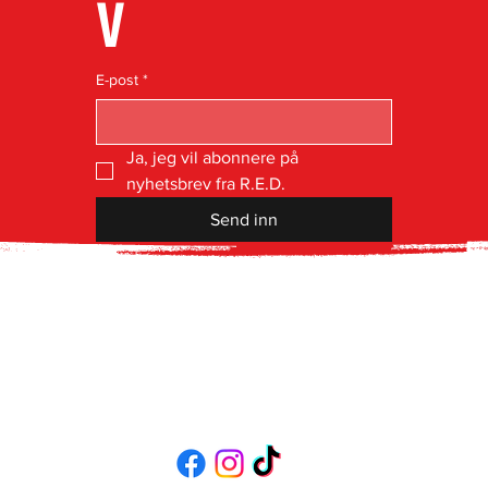
v
E-post
*
Ja, jeg vil abonnere på 
nyhetsbrev fra R.E.D.
Send inn