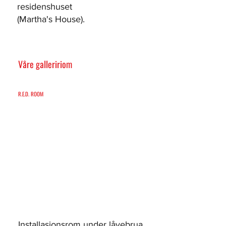
residenshuset
(Martha's House).
Våre galleririom
R.E.D. ROOM
Installasjonsrom under låvebrua.