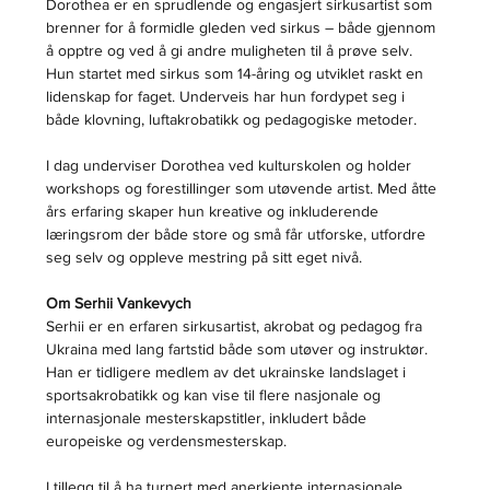
Dorothea er en sprudlende og engasjert sirkusartist som 
brenner for å formidle gleden ved sirkus – både gjennom 
å opptre og ved å gi andre muligheten til å prøve selv. 
Hun startet med sirkus som 14-åring og utviklet raskt en 
lidenskap for faget. Underveis har hun fordypet seg i 
både klovning, luftakrobatikk og pedagogiske metoder.
I dag underviser Dorothea ved kulturskolen og holder 
workshops og forestillinger som utøvende artist. Med åtte 
års erfaring skaper hun kreative og inkluderende 
læringsrom der både store og små får utforske, utfordre 
seg selv og oppleve mestring på sitt eget nivå.
Om Serhii Vankevych
Serhii er en erfaren sirkusartist, akrobat og pedagog fra 
Ukraina med lang fartstid både som utøver og instruktør. 
Han er tidligere medlem av det ukrainske landslaget i 
sportsakrobatikk og kan vise til flere nasjonale og 
internasjonale mesterskapstitler, inkludert både 
europeiske og verdensmesterskap.
I tillegg til å ha turnert med anerkjente internasjonale 