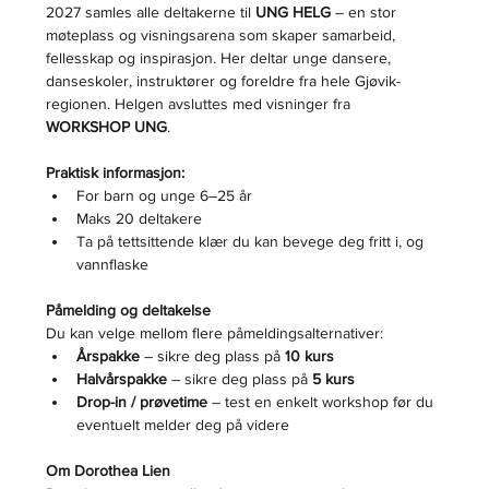
2027 samles alle deltakerne til 
UNG HELG
 – en stor 
møteplass og visningsarena som skaper samarbeid, 
fellesskap og inspirasjon. Her deltar unge dansere, 
danseskoler, instruktører og foreldre fra hele Gjøvik-
regionen. Helgen avsluttes med visninger fra 
WORKSHOP UNG
.
Praktisk informasjon:
For barn og unge 6–25 år
Maks 20 deltakere
Ta på tettsittende klær du kan bevege deg fritt i, og 
vannflaske
Påmelding og deltakelse
Du kan velge mellom flere påmeldingsalternativer:
Årspakke
 – sikre deg plass på 
10 kurs
Halvårspakke
 – sikre deg plass på 
5 kurs
Drop-in / prøvetime
 – test en enkelt workshop før du 
eventuelt melder deg på videre
Om Dorothea Lien