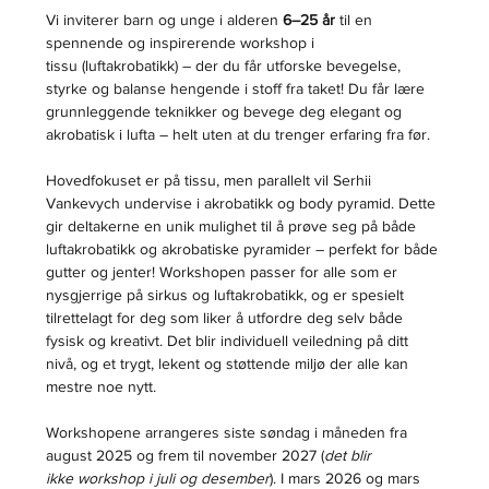
Vi inviterer barn og unge i alderen 
6–25 år
 til en 
spennende og inspirerende workshop i 
tissu (luftakrobatikk) – der du får utforske bevegelse, 
styrke og balanse hengende i stoff fra taket! Du får lære 
grunnleggende teknikker og bevege deg elegant og 
akrobatisk i lufta – helt uten at du trenger erfaring fra før.
Hovedfokuset er på tissu, men parallelt vil Serhii 
Vankevych undervise i akrobatikk og body pyramid. Dette 
gir deltakerne en unik mulighet til å prøve seg på både 
luftakrobatikk og akrobatiske pyramider – perfekt for både 
gutter og jenter! Workshopen passer for alle som er 
nysgjerrige på sirkus og luftakrobatikk, og er spesielt 
tilrettelagt for deg som liker å utfordre deg selv både 
fysisk og kreativt. Det blir individuell veiledning på ditt 
nivå, og et trygt, lekent og støttende miljø der alle kan 
mestre noe nytt.
Workshopene arrangeres siste søndag i måneden fra 
august 2025 og frem til november 2027 (
det blir 
ikke workshop i juli og desember
). I mars 2026 og mars 