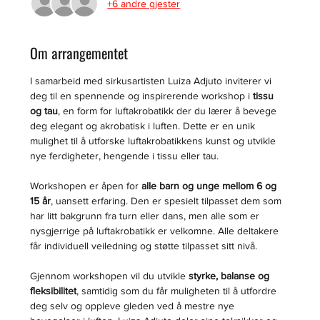
+6 andre gjester
Om arrangementet
I samarbeid med sirkusartisten Luiza Adjuto inviterer vi 
deg til en spennende og inspirerende workshop i 
tissu 
og tau
, en form for luftakrobatikk der du lærer å bevege 
deg elegant og akrobatisk i luften. Dette er en unik 
mulighet til å utforske luftakrobatikkens kunst og utvikle 
nye ferdigheter, hengende i tissu eller tau.
Workshopen er åpen for 
alle barn og unge mellom 6 og 
15 år
, uansett erfaring. Den er spesielt tilpasset dem som 
har litt bakgrunn fra turn eller dans, men alle som er 
nysgjerrige på luftakrobatikk er velkomne. Alle deltakere 
får individuell veiledning og støtte tilpasset sitt nivå.
Gjennom workshopen vil du utvikle 
styrke, balanse og 
fleksibilitet
, samtidig som du får muligheten til å utfordre 
deg selv og oppleve gleden ved å mestre nye 