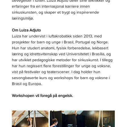
bevegelser i luften. Luiza Adjuto deler sine teknikker og 
erfaringer fra en internasjonal karriere innen 
sirkuskunsten, og skaper et trygt og inspirerende 
læringsmiljø.
Om Luiza Adjuto
Luiza har undervist i luftakrobatikk siden 2013, med 
prosjekter for barn og unge i Brasil, Portugal og Norge. 
Hun har studert anatomi, fysisk forberedelse, lekbasert 
læring og idrettsvitenskap ved Universitetet i Brasília, og 
har utviklet pedagogiske metoder for sirkuskunst. I tillegg 
har hun regissert flere forestillinger for unge og voksne, 
vist på festivaler og teaterscener. I dag holder hun 
sesongbaserte kurs og workshops for barn og voksne i 
Brasil og Europa.
Workshopen vil foregå på engelsk.