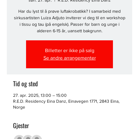
søn. 27. apr.
  |  
R.E.D. Residency Eina Danz
Har du lyst til å prøve luftakrobatikk? I samarbeid med
sirkusartisten Luiza Adjuto inviterer vi deg til en workshop
i tissu og tau (på engelsk). Passer for barn og unge i
alderen 6-15 år, uansett bakgrunn.
Billetter er ikke på salg
Se andre arrangementer
Tid og sted
27. apr. 2025, 13:00 – 15:00
R.E.D. Residency Eina Danz, Einavegen 1771, 2843 Eina,
Norge
Gjester