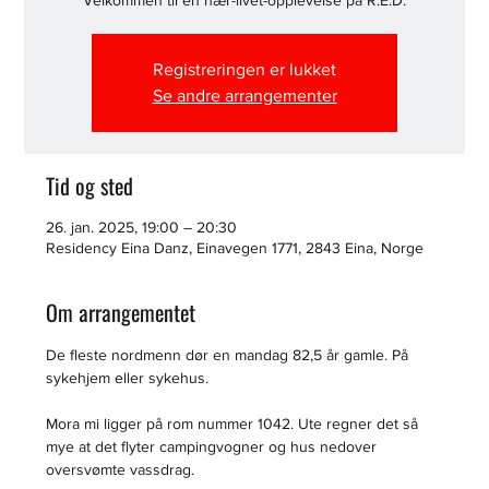
Velkommen til en nær-livet-opplevelse på R.E.D.
Registreringen er lukket
Se andre arrangementer
Tid og sted
26. jan. 2025, 19:00 – 20:30
Residency Eina Danz, Einavegen 1771, 2843 Eina, Norge
Om arrangementet
De fleste nordmenn dør en mandag 82,5 år gamle. På 
sykehjem eller sykehus.
Mora mi ligger på rom nummer 1042. Ute regner det så 
mye at det flyter campingvogner og hus nedover 
oversvømte vassdrag.