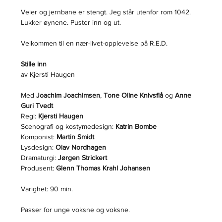
Veier og jernbane er stengt. Jeg står utenfor rom 1042. 
Lukker øynene. Puster inn og ut.
Velkommen til en nær-livet-opplevelse på R.E.D. 
Stille inn
av Kjersti Haugen
Med 
Joachim Joachimsen
, 
Tone Oline Knivsflå
 og 
Anne 
Guri Tvedt
Regi: 
Kjersti Haugen
Scenografi og kostymedesign: 
Katrin Bombe
Komponist: 
Martin Smidt
Lysdesign: 
Olav Nordhagen
Dramaturgi: 
Jørgen Strickert
Produsent: 
Glenn Thomas Krahl Johansen
Varighet: 90 min. 
Passer for unge voksne og voksne.