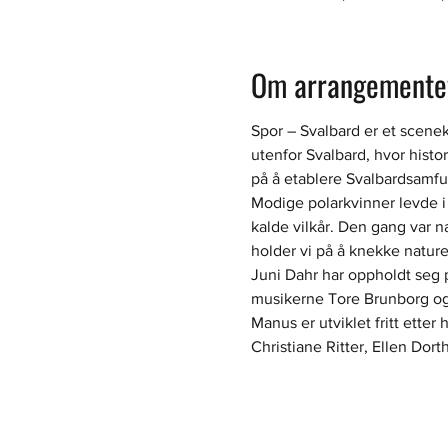
Om arrangemente
Spor – Svalbard er et scenek
utenfor Svalbard, hvor histo
på å etablere Svalbardsamfunn
Modige polarkvinner levde i 
kalde vilkår. Den gang var n
holder vi på å knekke nature
Juni Dahr har oppholdt seg p
musikerne Tore Brunborg og 
Manus er utviklet fritt ette
Christiane Ritter, Ellen Dor