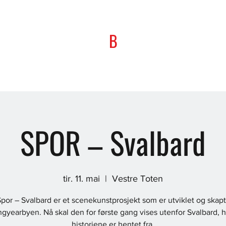
B
SPOR – Svalbard
tir. 11. mai
  |  
Vestre Toten
por – Svalbard er et scenekunstprosjekt som er utviklet og skapt
gyearbyen. Nå skal den for første gang vises utenfor Svalbard, 
historiene er hentet fra.