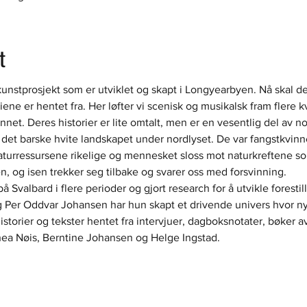
t
unstprosjekt som er utviklet og skapt i Longyearbyen. Nå skal den
riene er hentet fra. Her løfter vi scenisk og musikalsk fram flere
et. Deres historier er lite omtalt, men er en vesentlig del av nor
det barske hvite landskapet under nordlyset. De var fangstkvinner
aturressursene rikelige og mennesket sloss mot naturkreftene so
n, og isen trekker seg tilbake og svarer oss med forsvinning.
å Svalbard i flere perioder og gjort research for å utvikle fores
Per Oddvar Johansen har hun skapt et drivende univers hvor nye p
r historier og tekster hentet fra intervjuer, dagboksnotater, bøke
thea Nøis, Berntine Johansen og Helge Ingstad.