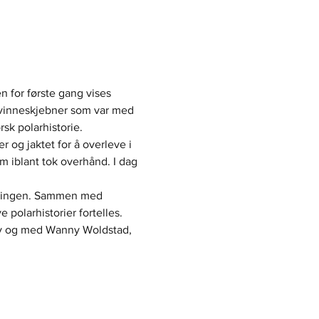
 for første gang vises 
 kvinneskjebner som var med 
sk polarhistorie.
 og jaktet for å overleve i 
m iblant tok overhånd. I dag 
tillingen. Sammen med 
olarhistorier fortelles. 
r av og med Wanny Woldstad, 