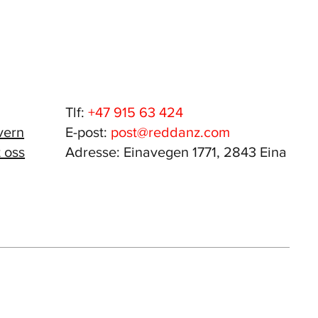
Tlf:
+47 915 63 424
vern
E-post:
post@reddanz.com
 oss
Adresse: Einavegen 1771, 2843 Eina