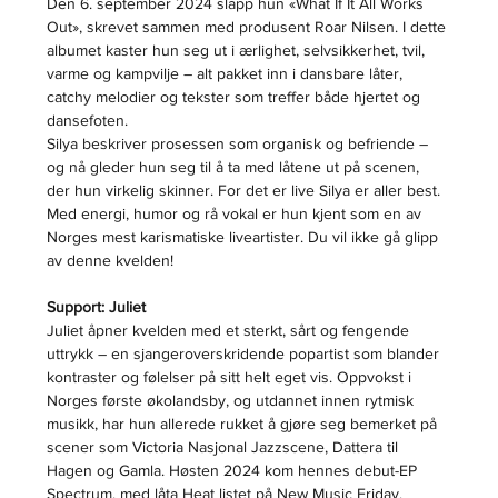
Den 6. september 2024 slapp hun «What If It All Works 
Out», skrevet sammen med produsent Roar Nilsen. I dette 
albumet kaster hun seg ut i ærlighet, selvsikkerhet, tvil, 
varme og kampvilje – alt pakket inn i dansbare låter, 
catchy melodier og tekster som treffer både hjertet og 
dansefoten.
Silya beskriver prosessen som organisk og befriende – 
og nå gleder hun seg til å ta med låtene ut på scenen, 
der hun virkelig skinner. For det er live Silya er aller best. 
Med energi, humor og rå vokal er hun kjent som en av 
Norges mest karismatiske liveartister. Du vil ikke gå glipp 
av denne kvelden!
Support: Juliet
Juliet åpner kvelden med et sterkt, sårt og fengende 
uttrykk – en sjangeroverskridende popartist som blander 
kontraster og følelser på sitt helt eget vis. Oppvokst i 
Norges første økolandsby, og utdannet innen rytmisk 
musikk, har hun allerede rukket å gjøre seg bemerket på 
scener som Victoria Nasjonal Jazzscene, Dattera til 
Hagen og Gamla. Høsten 2024 kom hennes debut-EP 
Spectrum, med låta Heat listet på New Music Friday.