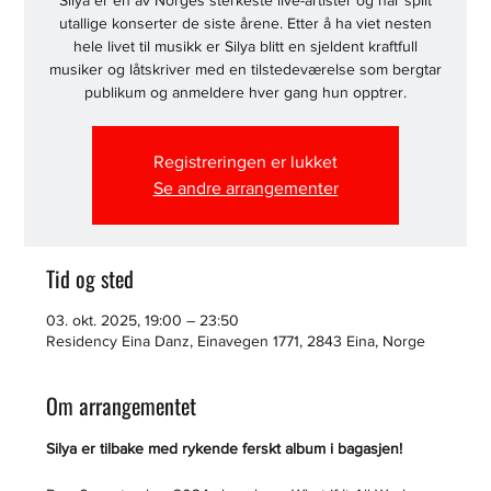
Silya er en av Norges sterkeste live-artister og har spilt
utallige konserter de siste årene. Etter å ha viet nesten
hele livet til musikk er Silya blitt en sjeldent kraftfull
musiker og låtskriver med en tilstedeværelse som bergtar
publikum og anmeldere hver gang hun opptrer.
Registreringen er lukket
Se andre arrangementer
Tid og sted
03. okt. 2025, 19:00 – 23:50
Residency Eina Danz, Einavegen 1771, 2843 Eina, Norge
Om arrangementet
Silya er tilbake med rykende ferskt album i bagasjen!