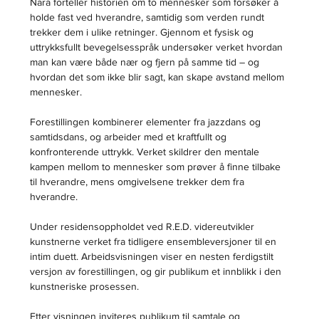
Nara forteller historien om to mennesker som forsøker å 
holde fast ved hverandre, samtidig som verden rundt 
trekker dem i ulike retninger. Gjennom et fysisk og 
uttrykksfullt bevegelsesspråk undersøker verket hvordan 
man kan være både nær og fjern på samme tid – og 
hvordan det som ikke blir sagt, kan skape avstand mellom 
mennesker.
Forestillingen kombinerer elementer fra jazzdans og 
samtidsdans, og arbeider med et kraftfullt og 
konfronterende uttrykk. Verket skildrer den mentale 
kampen mellom to mennesker som prøver å finne tilbake 
til hverandre, mens omgivelsene trekker dem fra 
hverandre.
Under residensoppholdet ved R.E.D. videreutvikler 
kunstnerne verket fra tidligere ensembleversjoner til en 
intim duett. Arbeidsvisningen viser en nesten ferdigstilt 
versjon av forestillingen, og gir publikum et innblikk i den 
kunstneriske prosessen.
Etter visningen inviteres publikum til samtale og 