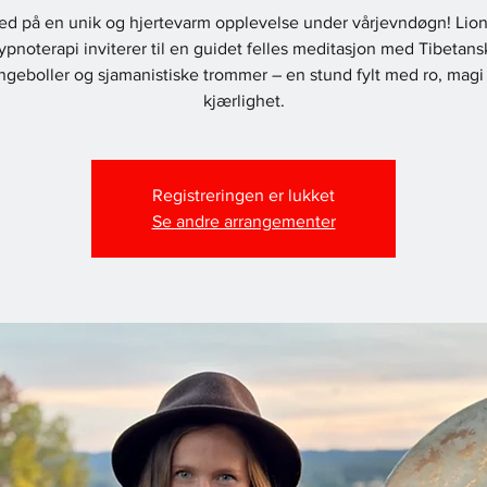
ed på en unik og hjertevarm opplevelse under vårjevndøgn! Lio
ypnoterapi inviterer til en guidet felles meditasjon med Tibetans
ngeboller og sjamanistiske trommer – en stund fylt med ro, magi
kjærlighet.
Registreringen er lukket
Se andre arrangementer