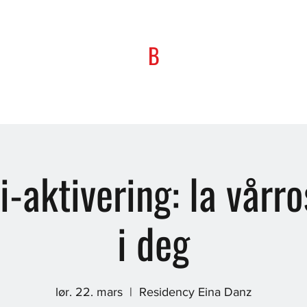
B
i-aktivering: la vårro
i deg
lør. 22. mars
  |  
Residency Eina Danz