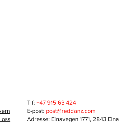
Tlf:
+47 915 63 424
vern
E-post:
post@reddanz.com
 oss
Adresse: Einavegen 1771, 2843 Eina