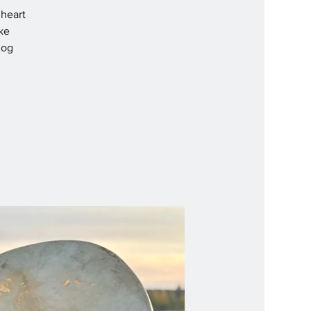
nheart
ke
 og