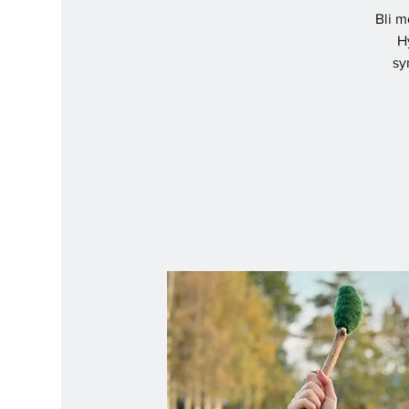
Bli m
H
sy