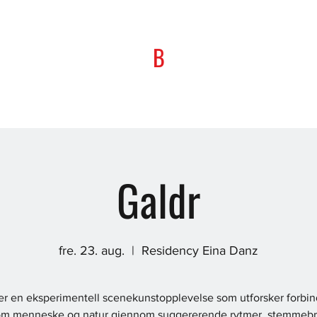
B
Galdr
fre. 23. aug.
  |  
Residency Eina Danz
er en eksperimentell scenekunstopplevelse som utforsker forbi
om menneske og natur gjennom suggererende rytmer, stemmebr