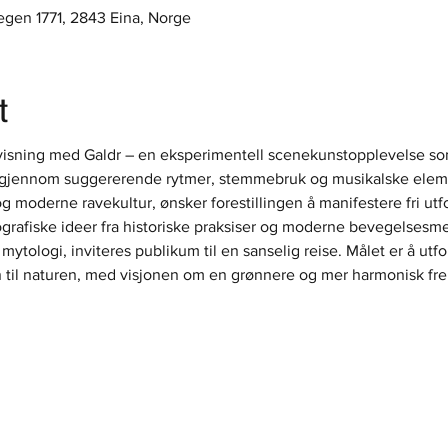
egen 1771, 2843 Eina, Norge
t
isning med Galdr – en eksperimentell scenekunstopplevelse som
jennom suggererende rytmer, stemmebruk og musikalske element
 og moderne ravekultur, ønsker forestillingen å manifestere fri ut
rafiske ideer fra historiske praksiser og moderne bevegelsesmet
 mytologi, inviteres publikum til en sanselig reise. Målet er å utf
en til naturen, med visjonen om en grønnere og mer harmonisk fre