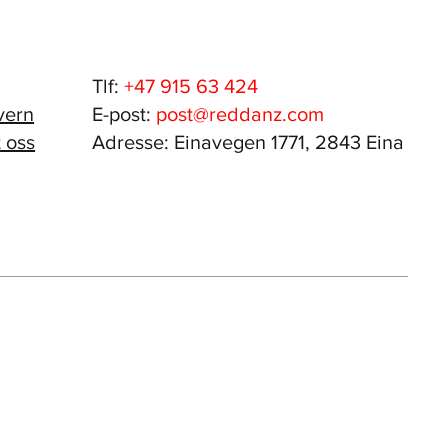
Tlf:
+47 915 63 424
vern
E-post:
post@reddanz.com
 oss
Adresse: Einavegen 1771, 2843 Eina