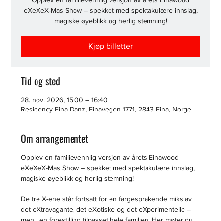
Opplev en familievennlig versjon av årets Einawood
eXeXeX-Mas Show – spekket med spektakulære innslag,
magiske øyeblikk og herlig stemning!
Kjøp billetter
Tid og sted
28. nov. 2026, 15:00 – 16:40
Residency Eina Danz, Einavegen 1771, 2843 Eina, Norge
Om arrangementet
Opplev en familievennlig versjon av årets Einawood 
eXeXeX-Mas Show – spekket med spektakulære innslag, 
magiske øyeblikk og herlig stemning!
De tre X-ene står fortsatt for en fargesprakende miks av 
det eXtravagante, det eXotiske og det eXperimentelle – 
men i en forestilling tilpasset hele familien. Her møter du 