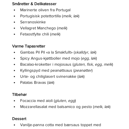
Småretter & Delikatesser
Marinerte oliven fra Portugal
Portugisisk potettortilla (
melk, løk
)
Serranoskinke
Vellagret Manchego (
melk
)
Fetaostfylte chili (
melk
)
Varme Tapasretter
Gambas Pil Pil «a la Smakfullt» (
skalldyr, løk
)
Spicy Angus-kjøttboller med mojo (
egg, løk
)
Bacalao-kroketter i mojosaus (
gluten, fisk, egg, melk
)
Kyllingspyd med peanøttsaus (
peanøtter
)
Urte- og chiliglasert svinenakke (
løk
)
Patatas Bravas (
løk
)
Tilbehør
Focaccia med aioli (
gluten, egg
)
Mozzarellasalat med balsamico og pesto (
melk, løk
)
Dessert
Vanilje-panna cotta med bærsaus toppet med 