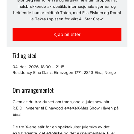
Gjør deg klar for en rå og fartsfylt helaften proppfull av
halsbrekkende akrobatikk, internasjonale stjerner og
befriende humor midt på Toten, med Ella Fiskum og Ronni
le Tekrø i spissen for vårt All Star Crew!
Kjøp billetter
Tid og sted
04. des. 2026, 18:00 – 21:15
Residency Eina Danz, Einavegen 1771, 2843 Eina, Norge
Om arrangementet
Glem alt du tror du vet om tradisjonelle juleshow når 
R.E.D. inviterer til Einawood eXeXeX-Mas Show i låven på 
Eina!
De tre X-ene står for en spektakulær julemiks av det 
eXtravagante, det eXotiske og det eXperimentelle. Eller 