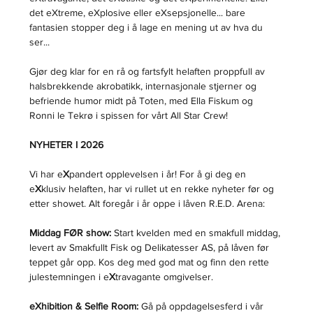
det eXtreme, eXplosive eller eXsepsjonelle... bare 
fantasien stopper deg i å lage en mening ut av hva du 
ser...
Gjør deg klar for en rå og fartsfylt helaften proppfull av 
halsbrekkende akrobatikk, internasjonale stjerner og 
befriende humor midt på Toten, med Ella Fiskum og 
Ronni le Tekrø i spissen for vårt All Star Crew!
NYHETER I 2026
Vi har e
X
pandert opplevelsen i år! For å gi deg en 
e
X
klusiv helaften, har vi rullet ut en rekke nyheter før og 
etter showet. Alt foregår i år oppe i låven R.E.D. Arena:
Middag FØR show:
 Start kvelden med en smakfull middag, 
levert av Smakfullt Fisk og Delikatesser AS, på låven før 
teppet går opp. Kos deg med god mat og finn den rette 
julestemningen i e
X
travagante omgivelser.
eXhibition & Selfie Room:
 Gå på oppdagelsesferd i vår 