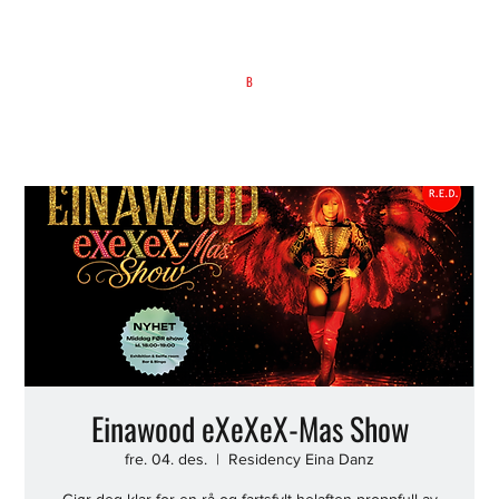
B
Einawood eXeXeX-Mas Show
fre. 04. des.
  |  
Residency Eina Danz