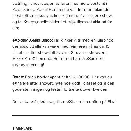
utstilling i underetasjen av låven, nærmere bestemt i 
Royal Sheep Room! Her kan du vandre rundt blant de 
mest e
X
treme kostymekolleksjonene fra tidligere show, 
og ta e
X
sepsjonelle bilder i et miljø tilpasset akkurat for 
deg.
eXplosiv X-Mas Bingo:
 I år klinker vi til med en julebingo 
der absolutt alle kan være med! Vinneren kåres ca. 15 
minutter etter showslutt av vår e
X
troverte showvert, 
Mikkel Are Olsenlund. Her er det bare å e
X
pektere 
skyhøy stemning!
Baren:
 Baren holder åpent helt til kl. 00:00. Her kan du 
eXhalere etter showet, nyte noe godt i glasset og la den 
gode stemningen og festen fortsette utover kvelden.
Det er bare å glede seg til en e
X
traordinær aften på Eina!
TIMEPLAN: