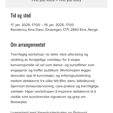
Find you voice – Find you story
Tid og sted
17. jan. 2025, 17:00 – 19. jan. 2025, 17:00
Residency Eina Danz, Einavegen 1771, 2843 Eina, Norge
Om arrangementet
Tverrfaglig workshop i to deler med utforsking og 
utvikling av forskjellige «verktøy» for å skape 
konvensjonelle så vel som danse- og kunstfilmer som 
engasjerer og treffer publikum. Workshopen legger 
dessuten opp til kunnskaps- og erfaringsutveksling 
mellom deltakerne fra ulike felt (film, dans, billedkunst). 
Gjennom temaundervisning, case-praksis og tverrfaglige 
samtaler håper workshopen å inspirere deltakerne til å 
utvikle sine kunstneriske signaturer og grep om 
filmmediet.
I samarbeid med Amandusfestivalen og Østnorsk 