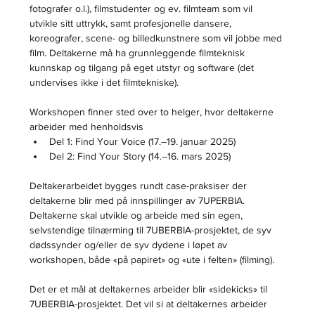
fotografer o.l.), filmstudenter og ev. filmteam som vil 
utvikle sitt uttrykk, samt profesjonelle dansere, 
koreografer, scene- og billedkunstnere som vil jobbe med 
film. Deltakerne må ha grunnleggende filmteknisk 
kunnskap og tilgang på eget utstyr og software (det 
undervises ikke i det filmtekniske).
Workshopen finner sted over to helger, hvor deltakerne 
arbeider med henholdsvis
Del 1: Find Your Voice (17.–19. januar 2025)
Del 2: Find Your Story (14.–16. mars 2025)
Deltakerarbeidet bygges rundt case-praksiser der 
deltakerne blir med på innspillinger av 7UPERBIA. 
Deltakerne skal utvikle og arbeide med sin egen, 
selvstendige tilnærming til 7UBERBIA-prosjektet, de syv 
dødssynder og/eller de syv dydene i løpet av 
workshopen, både «på papiret» og «ute i felten» (filming).
Det er et mål at deltakernes arbeider blir «sidekicks» til 
7UBERBIA-prosjektet. Det vil si at deltakernes arbeider 