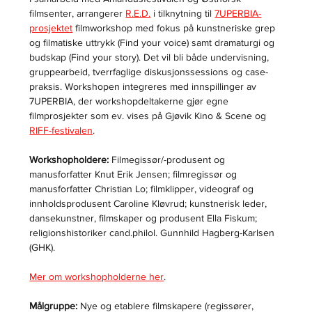
filmsenter, arrangerer 
R.E.D.
 i tilknytning til 
7UPERBIA-
prosjektet
 filmworkshop med fokus på kunstneriske grep 
og filmatiske uttrykk (Find your voice) samt dramaturgi og 
budskap (Find your story). Det vil bli både undervisning, 
gruppearbeid, tverrfaglige diskusjonssessions og case-
praksis. Workshopen integreres med innspillinger av 
7UPERBIA, der workshopdeltakerne gjør egne 
filmprosjekter som ev. vises på Gjøvik Kino & Scene og 
RIFF-festivalen
.
Workshopholdere:
 Filmegissør/-produsent og 
manusforfatter Knut Erik Jensen; filmregissør og 
manusforfatter Christian Lo; filmklipper, videograf og 
innholdsprodusent Caroline Kløvrud; kunstnerisk leder, 
dansekunstner, filmskaper og produsent Ella Fiskum; 
religionshistoriker cand.philol. Gunnhild Hagberg-Karlsen 
(GHK). 
Mer om workshopholderne her
.
Målgruppe: 
Nye og etablere filmskapere (regissører, 