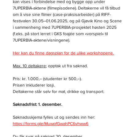
kan vises i forbindelse med og bygge opp under 
7UPERBIA-aktene (filmepisodene). Deltakerne vil få tilbud 
om å vise sine filmer (case-praksisarbeider) på RIFF-
festivalen 30.05–01.06.2025, og på Gjøvik Kino og Scene 
i sammenheng med 7UPERBIA-prosjektet høsten 2025 
(f.eks. på stort lerret i GKS foajée som «vorspiel» til 
7UPERBIA-aktene/visningene).
Her kan du finne dagsplan for de ulike workshopene.
Max. 10 deltakere
; opptak ut fra søknad.
Pris: kr. 1.000,– (studenter kr 500,–).
Prisen inkluderer losji.
Deltakerne står selv for mat, drikke og transport.
Søknadsfrist: 1. desember. 
Søknadsskjema fylles ut og sendes inn her: 
https://forms.gle/MuwpfGwahPC6vhww6
Du får svar på søknad 20. desember.