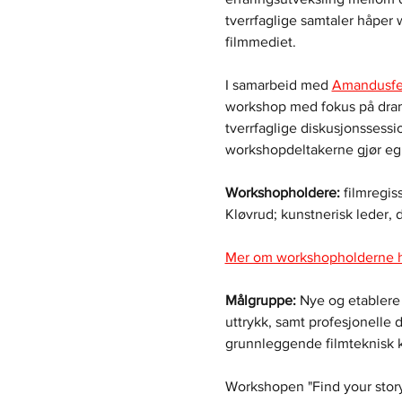
tverrfaglige samtaler håper 
filmmediet.
I samarbeid med 
Amandusfe
workshop med fokus på drama
tverrfaglige diskusjonssess
workshopdeltakerne gjør egn
Workshopholdere:
 filmregis
Kløvrud; kunstnerisk leder, 
Mer om workshopholderne h
Målgruppe: 
Nye og etablere f
uttrykk, samt profesjonelle 
grunnleggende filmteknisk ku
Workshopen "Find your story"