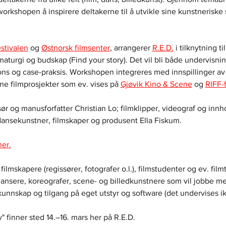
workshopen å inspirere deltakerne til å utvikle sine kunstneriske
stivalen
 og 
Østnorsk filmsenter
, arrangerer 
R.E.D.
 i tilknytning til
turgi og budskap (Find your story). Det vil bli både undervisnin
ions og case-praksis. Workshopen integreres med innspillinger a
e filmprosjekter som ev. vises på 
Gjøvik Kino & Scene
 og 
RIFF-
sør og manusforfatter Christian Lo; filmklipper, videograf og inn
dansekunstner, filmskaper og produsent Ella Fiskum. 
er.
ilmskapere (regissører, fotografer o.l.), filmstudenter og ev. filmt
dansere, koreografer, scene- og billedkunstnere som vil jobbe m
nnskap og tilgang på eget utstyr og software (det undervises ikk
 finner sted 14.–16. mars her på R.E.D.