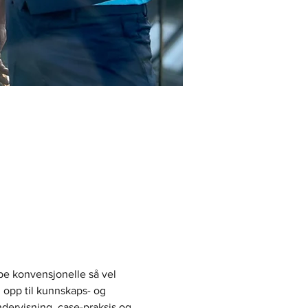
ape konvensjonelle så vel 
opp til kunnskaps- og 
ndervisning, case-praksis og 