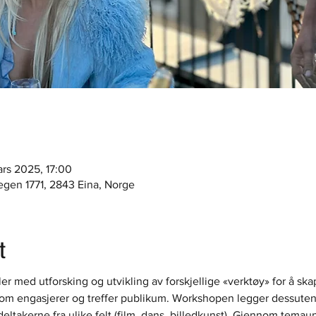
ars 2025, 17:00
egen 1771, 2843 Eina, Norge
t
ler med utforsking og utvikling av forskjellige «verktøy» for å sk
om engasjerer og treffer publikum. Workshopen legger dessuten 
eltakerne fra ulike felt (film, dans, billedkunst). Gjennom temau