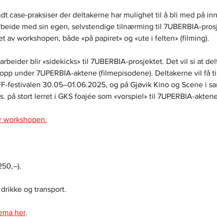
t case-praksiser der deltakerne har mulighet til å bli med på in
arbeide med sin egen, selvstendige tilnærming til 7UBERBIA-pros
et av workshopen, både «på papiret» og «ute i felten» (filming).
arbeider blir «sidekicks» til 7UBERBIA-prosjektet. Det vil si at de
opp under 7UPERBIA-aktene (filmepisodene). Deltakerne vil få til
RIFF-festivalen 30.05–01.06.2025, og på Gjøvik Kino og Scene
s. på stort lerret i GKS foajée som «vorspiel» til 7UPERBIA-akten
or workshopen.
250,–).
 drikke og transport.
ema her
.