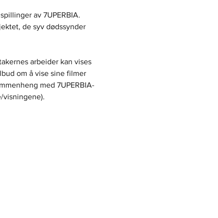
nspillinger av 7UPERBIA. 
jektet, de syv dødssynder 
ltakernes arbeider kan vises 
bud om å vise sine filmer 
 i sammenheng med 7UPERBIA-
e/visningene).