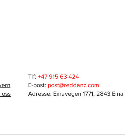
Tlf:
+47 915 63 424
vern
E-post:
post@reddanz.com
 oss
Adresse: Einavegen 1771, 2843 Eina