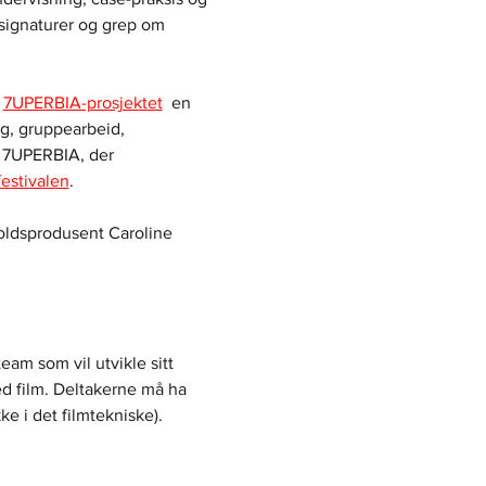
 signaturer og grep om 
 
7UPERBIA-prosjektet
  en 
g, gruppearbeid, 
v 7UPERBIA, der 
festivalen
.
holdsprodusent Caroline 
eam som vil utvikle sitt 
ed film. Deltakerne må ha 
e i det filmtekniske).