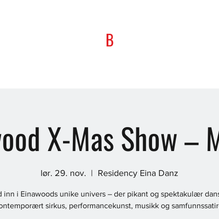
B
wood X-Mas Show – M
lør. 29. nov.
  |  
Residency Eina Danz
d inn i Einawoods unike univers – der pikant og spektakulær dan
ontemporært sirkus, performancekunst, musikk og samfunnssatir