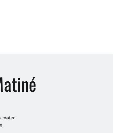
atiné
s møter
e.