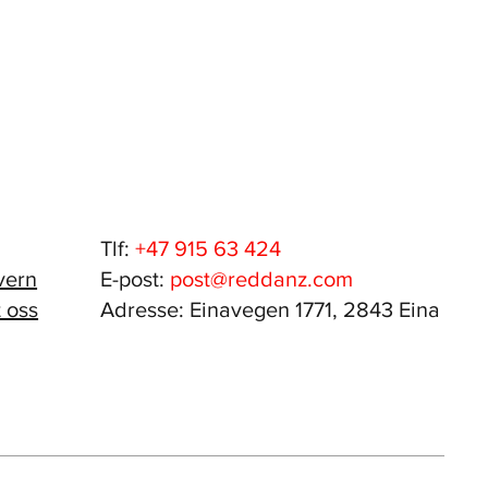
Tlf:
+47 915 63 424
vern
E-post:
post@reddanz.com
 oss
Adresse: Einavegen 1771, 2843 Eina