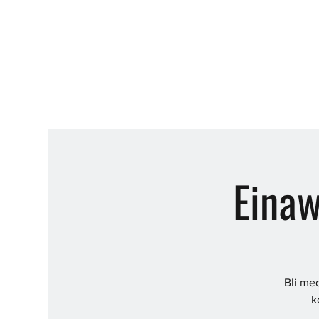
Eina
Bli me
k