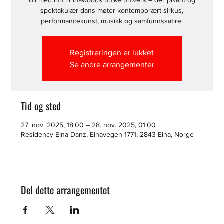
Bli med inn i Einawoods unike univers – der pikant og
spektakulær dans møter kontemporært sirkus,
performancekunst, musikk og samfunnssatire.
Registreringen er lukket
Se andre arrangementer
Tid og sted
27. nov. 2025, 18:00 – 28. nov. 2025, 01:00
Residency Eina Danz, Einavegen 1771, 2843 Eina, Norge
Del dette arrangementet