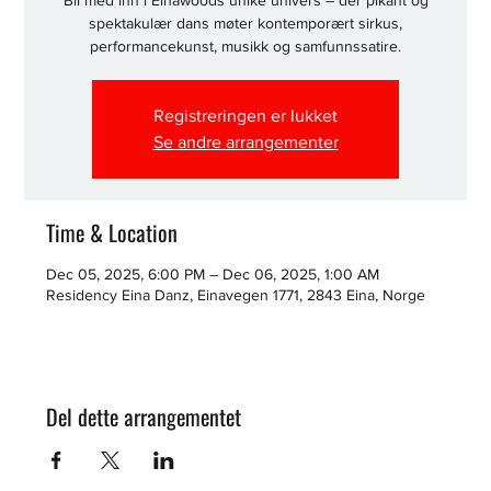
Bli med inn i Einawoods unike univers – der pikant og
spektakulær dans møter kontemporært sirkus,
performancekunst, musikk og samfunnssatire.
Registreringen er lukket
Se andre arrangementer
Time & Location
Dec 05, 2025, 6:00 PM – Dec 06, 2025, 1:00 AM
Residency Eina Danz, Einavegen 1771, 2843 Eina, Norge
Del dette arrangementet