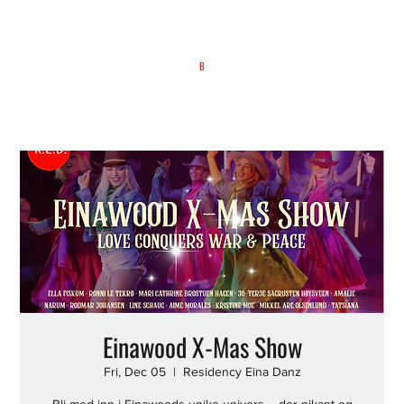
B
Einawood X-Mas Show
Fri, Dec 05
  |  
Residency Eina Danz