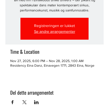
Bli med inn i Einawoods unike univers – der pikant og
spektakulær dans møter kontemporært sirkus,
performancekunst, musikk og samfunnssatire.
Registreringen er lukket
Se andre arrangementer
Time & Location
Nov 27, 2025, 6:00 PM – Nov 28, 2025, 1:00 AM
Residency Eina Danz, Einavegen 1771, 2843 Eina, Norge
Del dette arrangementet